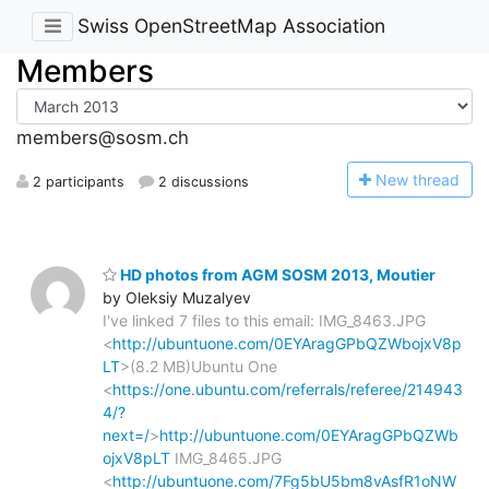
Swiss OpenStreetMap Association
Members
members@sosm.ch
N
ew thread
2 participants
2 discussions
HD photos from AGM SOSM 2013, Moutier
by Oleksiy Muzalyev
I've linked 7 files to this email: IMG_8463.JPG
<
http://ubuntuone.com/0EYAragGPbQZWbojxV8p
LT
>(8.2 MB)Ubuntu One
<
https://one.ubuntu.com/referrals/referee/214943
4/?
next=/
>
http://ubuntuone.com/0EYAragGPbQZWb
ojxV8pLT
IMG_8465.JPG
<
http://ubuntuone.com/7Fg5bU5bm8vAsfR1oNW