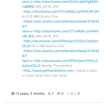
next=/
>
http://ubuntuone.com/3U3nLskikPg8EAH
csBBRi0
IMG_8434.JPG
<
http://ubuntuone.com/7Z1zaRdkLziyFAVXvRLQH
z
>(5.8 MB)Ubuntu One
<
https://one.ubuntu.com/referrals/referee/214943
4/?
next=/
>
http://ubuntuone.com/7Z1zaRdkLziyFAVX
vRLQHz
IMG_8436.JPG
<
http://ubuntuone.com/0P8mQacOSSOyZdqVpd
2SJA
>(6.5 MB)Ubuntu One
<
https://one.ubuntu.com/referrals/referee/214943
4/?
next=/
>
http://ubuntuone.com/0P8mQacOSSOyZ
dqVpd2SJA
Mozilla Thunderbird
<
http://www.getthunderbird.com
> makes it easy
to share large files over email.
13 years, 5 months
1
0
0
0